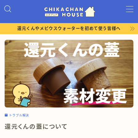
MENU
還元くんやメビウスウォーターを初めて使う皆様へ
ホーム
プロフィール
ショップ
LINEお友達限定コンテンツ
還元くんの勉強会
トラブル解決
還元くんの蓋について