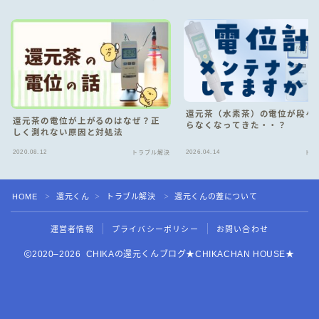
還元茶（水素茶）の電位が段々
還元茶の電位が上がるのはなぜ？正
らなくなってきた・・？
しく測れない原因と対処法
2020.08.12
2026.04.14
トラブル解決
トラ
HOME
還元くん
トラブル解決
還元くんの蓋について
＞
＞
＞
Follow Me
運営者情報
プライバシーポリシー
お問い合わせ
2020–2026 CHIKAの還元くんブログ★CHIKACHAN HOUSE★
CHIKACHAN HOUSE オンラインショップ