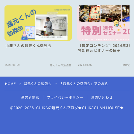
小鹿さんの還元くん勉強会
【限定コンテンツ】2024年3月
特別還元セミナーの様子
2021.05.09
2024.04.07
還元くんの勉強会
LINEお
HOME
還元くんの勉強会
「還元くんの勉強会」でのお話
＞
＞
Follow Me
運営者情報
プライバシーポリシー
お問い合わせ
2020–2026 CHIKAの還元くんブログ★CHIKACHAN HOUSE★
CHIKACHAN HOUSEオンラインショップ