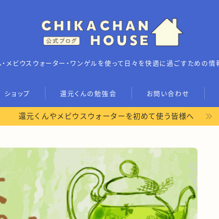
ん・メビウスウォーター・ワンゲルを使って日々を快適に過ごすための情
ショップ
還元くんの勉強会
お問い合わせ
ホーム
還元くんやメビウスウォーターを初めて使う皆様へ
プロフィール
ショップ
LINEお友達限定コンテンツ
還元くんの勉強会