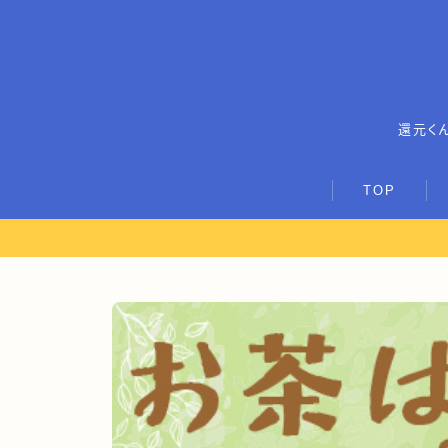
還元く
TOP