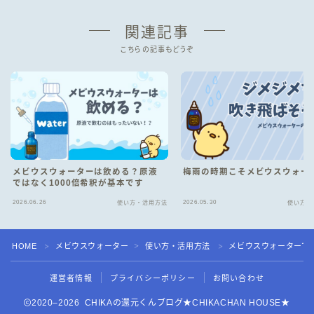
関連記事
こちらの記事もどうぞ
メビウスウォーターは飲める？原液
梅雨の時期こそメビウスウォー
ではなく1000倍希釈が基本です
2026.06.26
2026.05.30
使い方・活用方法
使い方・
HOME
メビウスウォーター
使い方・活用方法
メビウスウォーターで
＞
＞
＞
Follow Me
運営者情報
プライバシーポリシー
お問い合わせ
2020–2026 CHIKAの還元くんブログ★CHIKACHAN HOUSE★